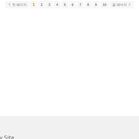
1
첫 페이지
2
3
4
5
6
7
8
9
10
끝 페이지
y Site