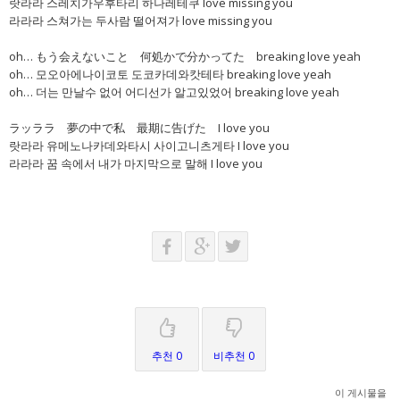
랏라라 스레치가우후타리 하나레테쿠 love missing you
라라라 스쳐가는 두사람 떨어져가 love missing you
oh… もう会えないこと 何処かで分かってた breaking love yeah
oh… 모오아에나이코토 도코카데와캇테타 breaking love yeah
oh… 더는 만날수 없어 어디선가 알고있었어 breaking love yeah
ラッララ 夢の中で私 最期に告げた I love you
랏라라 유메노나카데와타시 사이고니츠게타 I love you
라라라 꿈 속에서 내가 마지막으로 말해 I love you
추천 0
비추천 0
이 게시물을