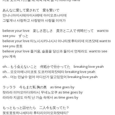
あんなに愛して愛されて 愛を繋いで
안나니아이시테아이사레테 아이오츠나이데
그렇게나 사랑하고 사랑받아 사랑을 이어가
believe your love 楽しさ悲しさ 貴方と二人で 何時だって want to
see you ずっと
believe your love 타노시사카나시사 아나타토후타리데 이츠닷테 want to
see you 즛토
believe your love 즐거움, 슬픔을 당신과 둘이서 언제라도 want to see
you 계속
oh… もう会えないこと 何処かで分かってた breaking love yeah
oh… 모오아에나이코토 도코카데와캇테타 breaking love yeah
oh… 더는 만날수 없어 어디선가 알고있었어 breaking love yeah
ラッララ 今もまだ私 胸の奥 as time goes by
랏라라 이마모마다와타시 무네노오쿠 as time goes by
라라라 지금도 아직 난 가슴 속에서 as time goes by
もっともっと話せたら 二人今も笑ってた？
못토못토하나세타라 후타리이마모와랏테타?