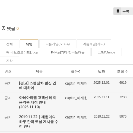
목록
댓글
0
전체
리듬게임(SEGA)
리듬게임(기타)
게임
애니|보컬로이드|Jpop
K-Pop|기타 한국노래들
EDM/Dance
기타
번호
제목
글쓴이
날짜
조회 수
[경고] 스팸전화 발신 건
공지
captin_이재헌
2025.12.01
6919
에 대하여
아레아티엠 고객센터 이
공지
captin_이재헌
2025.11.11
7238
용약관 개정 안내
(2025.11.19)
2019.11.22 | 재헌이의
공지
captin_이재헌
2019.11.22
5975
하루 한곡 옛날 게시물 수
정 안내