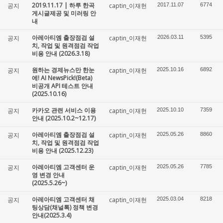
2019.11.17 | 하루 한곡
공지
captin_이재헌
2017.11.07
6774
게시글제공 및 미러링 안
내
아레아티엠 출장점검 설
공지
captin_이재헌
2026.03.11
5395
치, 작업 및 원격점검 작업
비용 안내 (2026.3.18)
원하는 경제뉴스만 한눈
공지
captin_이재헌
2025.10.16
6892
에! AI NewsPick!(Beta)
비공개 API 테스트 안내
(2025.10.16)
카카오 관련 서비스 이용
공지
captin_이재헌
2025.10.10
7359
안내 (2025.10.2~12.17)
아레아티엠 출장점검 설
공지
captin_이재헌
2025.05.26
8860
치, 작업 및 원격점검 작업
비용 안내 (2025.12.23)
아레아티엠 고객센터 운
공지
captin_이재헌
2025.05.26
7785
영 변경 안내
(2025.5.26~)
아레아티엠 고객센터 채
공지
captin_이재헌
2025.03.04
8218
팅상담(채널톡) 정책 변경
안내(2025.3.4)