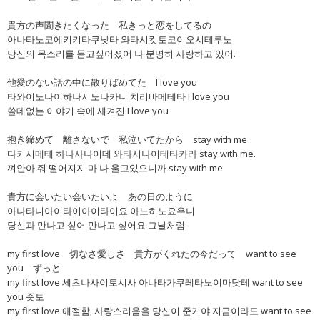
貴方の声聞きたくなった 私きっと恋をしてるの
아나타노코에키키타쿠낫타 와타시킷토코이오시테루노
당신의 목소리를 듣고싶어졌어 나 분명히 사랑하고 있어.
他愛のない話の中に散りばめてた I love you
타와이노나이하나시노나카니 치리바메테타 I love you
쓸데없는 이야기 속에 새겨진 I love you
抱き締めて 離さないで 私泣いてたから stay with me
다키시메테 하나사나이데 와타시나이테타카라 stay with me.
껴안아 줘 떨어지지 마 나 울고있으니까 stay with me
貴方に会いたい会いたいよ あの日のように
아나타니아이타이아이타이요 아노히노요우니
당신과 만나고 싶어 만나고 싶어요 그날처럼
my first love 切なさ愛しさ 貴方がくれたの今だって want to see
you ずっと
my first love 세츠나사이토시사 아나타가쿠레타노이마닷테 want to see
you 즛토
my first love 애절함, 사랑스러움을 당신이 준거야 지금이라도 want to see