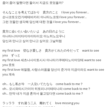
좀더 좀더 말했다면 둘이서 지금도 웃었을까?
そんなことを考えてばかり 貴方のこと I love you forever...
손나코토오칸가에테바카리 아나타노코토I love you forever...
그런 것들만 생각해 당신에 대한 것을 I love you forever...
貴方に会いたい会いたいよ あの日のように
아나타니아이타이아이타이요 아노히노요우니
당신과 만나고 싶어 만나고 싶어요 그날처럼
my first love 切なさ愛しさ 貴方がくれたの今だって want to see
you ずっと
my first love 세츠나사이토시사 아나타가쿠레타노이마닷테 want to see
you 즛토
my first love 애절함, 사랑스러움을 당신이 준거야 지금이라도 want to see
you 계속
oh... もし私が今 一人泣いてたなら come back to me？
oh... 모시와타시가이마 히토리나이테타나라 come back to me？
oh... 만약 내가 지금 혼자서 울고있다면 come back to me？
ラッララ すれ違う二人 離れてく love missing you