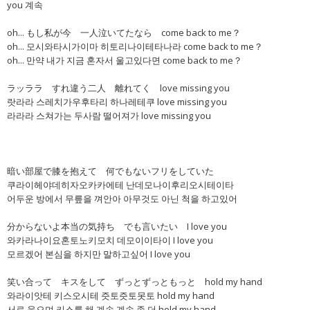
you 계속
oh... もし私が今 一人泣いてたなら come back to me？
oh... 모시와타시가이마 히토리나이테타나라 come back to me？
oh... 만약 내가 지금 혼자서 울고있다면 come back to me？
ラッララ すれ違う二人 離れてく love missing you
랏라라 스레치가우후타리 하나레테쿠 love missing you
라라라 스쳐가는 두사람 떨어져가 love missing you
暗い部屋で膝を抱えて 何でもないフリをしていた
쿠라이헤야데히자오카카에테 난데모나이후리오시테이타
어두운 방에서 무릎을 껴안아 아무것도 아닌 척을 하고있어
分からないよ本当の気持ち でも言いたい I love you
와카라나이요혼토노키모치 데모이이타이 I love you
모르겠어 본심을 하지만 말하고싶어 I love you
笑い合って キスをして ずっとずっともっと hold my hand
와라이앗테 키스오시테 즛토즛토못토 hold my hand
서로 웃으며 키스를 해 계속 계속 좀 더 hold my hand